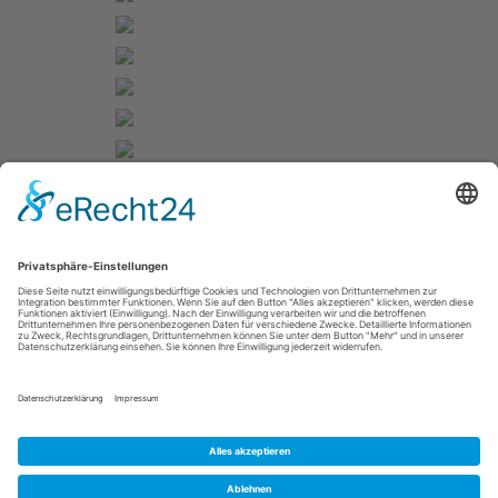
[ZEIGE EINE SLIDESHOW]
1
2
►