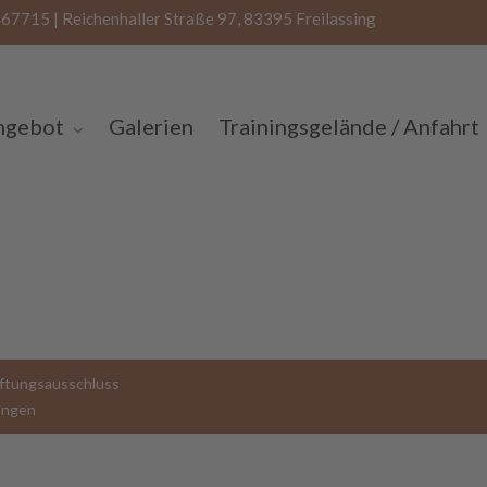
67715 | Reichenhaller Straße 97, 83395 Freilassing
ngebot
Galerien
Trainingsgelände / Anfahrt
ftungsausschluss
ungen