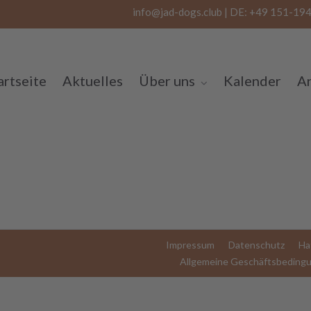
info@jad-dogs.club | DE: +49 151-194
artseite
Aktuelles
Über uns
Kalender
A
Impressum
Datenschutz
Ha
Allgemeine Geschäftsbeding