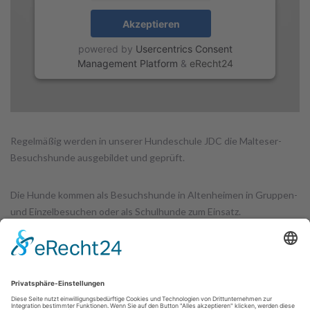
Akzeptieren
powered by
Usercentrics Consent
Management Platform
&
eRecht24
Regelmäßig werden in unserer Hundeschule JDC die Malteser-
Besuchshunde ausgebildet und geprüft.
Die Hunde kommen als Besuchshunde in Altenheimen in Gruppen-
und Einzelbesuchen oder als Schulhunde zum Einsatz.
Hier ein Fernsehbeitrag von 06/2022 über die Arbeit der Hunde mit
ihren Hundeführern und der Trainerin Marion.
Ihr findet den Beitrag auch in unserer Videogalerie.